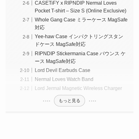
CASETiFY x RIPNDIP Nermal Loves
Pocket T-shirt – Size S (Online Exclusive)
Whole Gang Case ミラーケース MagSafe
対応
Yee-haw Case インパクトリングスタン
ドケース MagSafe対応
RIPNDIP Stickermania Case バウンス ケ
ース MagSafe対応
Lord Devil Earbuds Case
Nermal Loves Watch Band
Lord Jermal Magnetic Wireless Charger
もっと見る