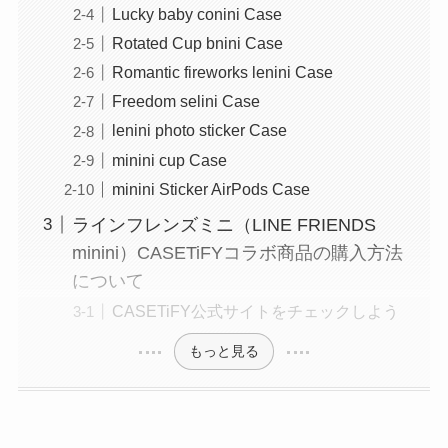
Lucky baby conini Case
Rotated Cup bnini Case
Romantic fireworks lenini Case
Freedom selini Case
lenini photo sticker Case
minini cup Case
minini Sticker AirPods Case
ラインフレンズミニ（LINE FRIENDS
minini）CASETiFYコラボ商品の購入方法
について
CASETiFY公式サイトをチェックしよう
もっと見る