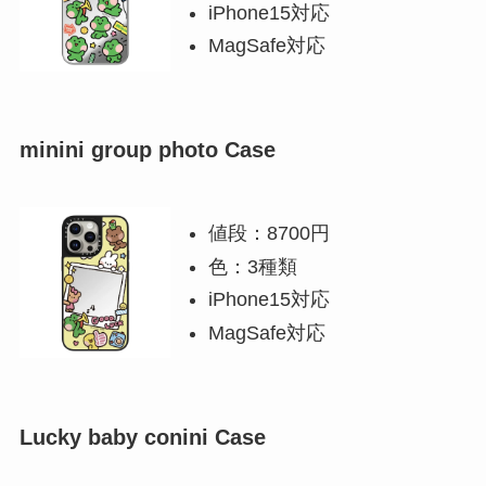
iPhone15対応
MagSafe対応
minini group photo Case
値段：8700円
色：3種類
iPhone15対応
MagSafe対応
Lucky baby conini Case