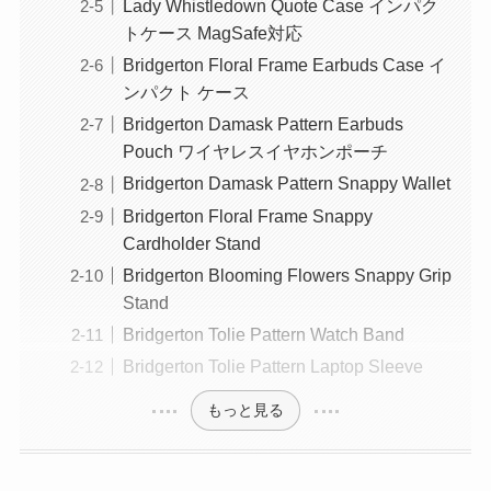
Lady Whistledown Quote Case インパク
トケース MagSafe対応
Bridgerton Floral Frame Earbuds Case イ
ンパクト ケース
Bridgerton Damask Pattern Earbuds
Pouch ワイヤレスイヤホンポーチ
Bridgerton Damask Pattern Snappy Wallet
Bridgerton Floral Frame Snappy
Cardholder Stand
Bridgerton Blooming Flowers Snappy Grip
Stand
Bridgerton Tolie Pattern Watch Band
Bridgerton Tolie Pattern Laptop Sleeve
もっと見る