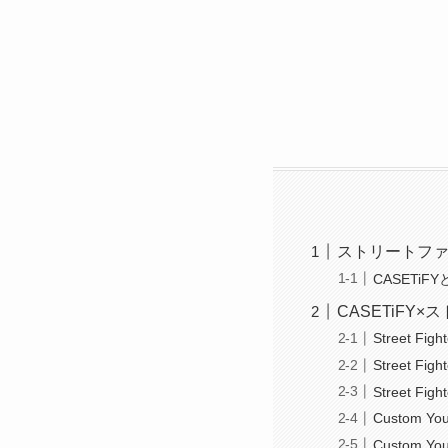
ストリートファ
CASETi
CASETiF
Street Figh
Street Figh
Street Figh
Custom You
Custom You