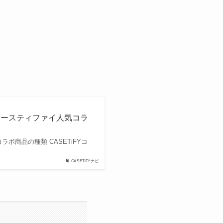
ケースティファイ人気コラ
ボ商品の種類 CASETiFYコ
CASETiFYナビ