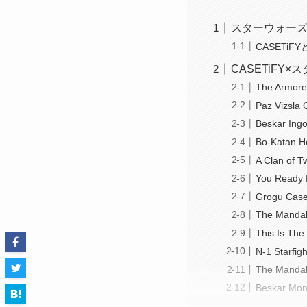
スターウォーズ
CASETi
CASETiF
The Armore
Paz Vizsla 
Beskar Ingo
Bo-Katan H
A Clan of 
You Ready 
Grogu Cas
The Mandal
This Is The
N-1 Starfig
The Mandalo
Beskar Mon