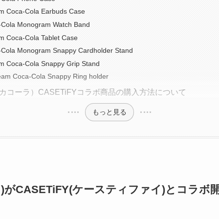
am Coca-Cola Earbuds Case
-Cola Monogram Watch Band
am Coca-Cola Tablet Case
Cola Monogram Snappy Cardholder Stand
am Coca-Cola Snappy Grip Stand
eam Coca-Cola Snappy Ring holder
a（コカコーラ）CASETiFYコラボ商品の購入方法について
もっと見る
ーラ)がCASETiFY(ケースティファイ)とコラボ