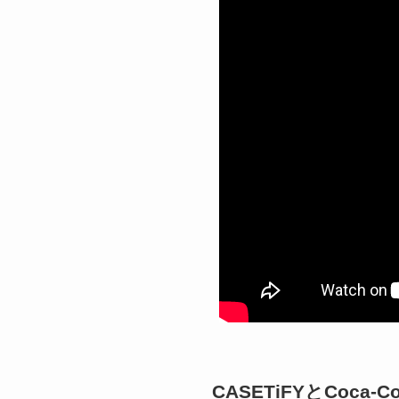
CASETiFYとCoc