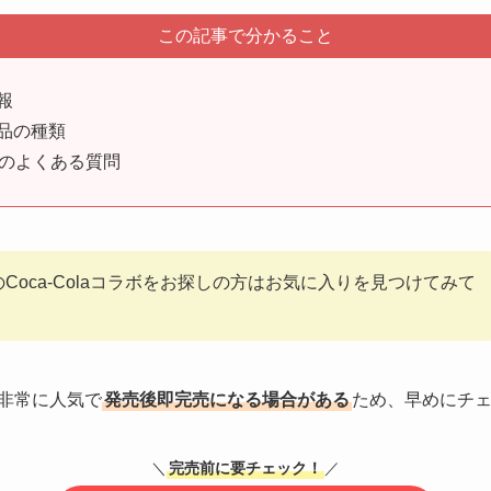
この記事で分かること
情報
商品の種類
商品のよくある質問
FYのCoca-Colaコラボをお探しの方はお気に入りを見つけてみて
は非常に人気で
発売後即完売になる場合がある
ため、早めにチ
＼
完売前に要チェック！
／