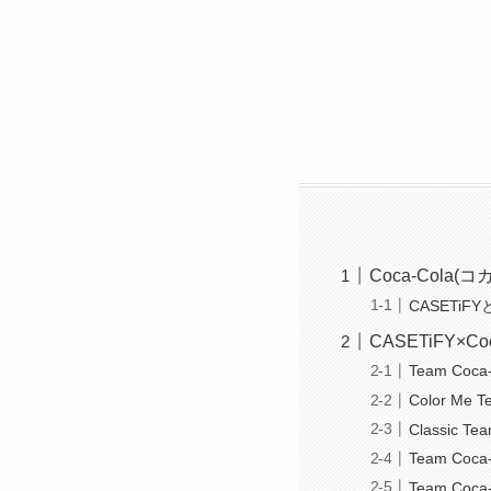
Coca-Cola
CASETiF
CASETiFY
Team Coca-
Color Me T
Classic Te
Team Coca
Team Coca-